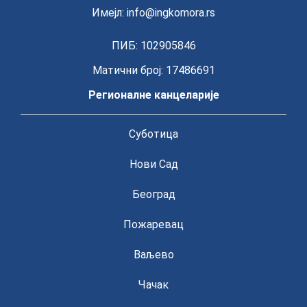
Имејл:
info@ingkomora.rs
ПИБ: 102905846
Матични број: 17486691
Регионалне канцеларије
Суботица
Нови Сад
Београд
Пожаревац
Ваљево
Чачак