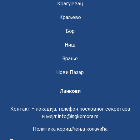
Крагујевац
Краљево
Бор
Ниш
Врање
Нови Пазар
Линкови
Контакт – локација, телефон пословног секретара
и мејл: info@ingkomora.rs
Политика коришћења колачића