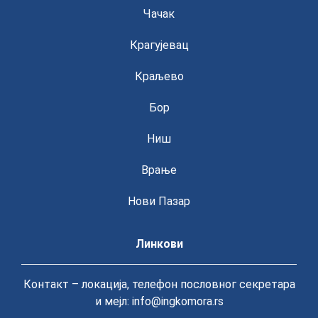
Чачак
Крагујевац
Краљево
Бор
Ниш
Врање
Нови Пазар
Линкови
Контакт – локација, телефон пословног секретара
и мејл: info@ingkomora.rs