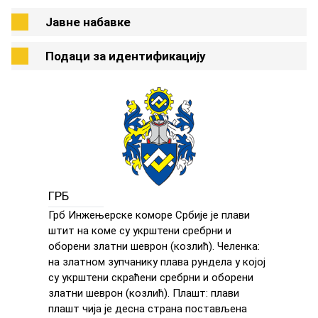
Јавне набавке
Подаци за идентификацију
ГРБ
Грб Инжењерске коморе Србије је плави
штит на коме су укрштени сребрни и
оборени златни шеврон (козлић). Челенка:
на златном зупчанику плава рундела у којој
су укрштени скраћени сребрни и оборени
златни шеврон (козлић). Плашт: плави
плашт чија је десна страна постављена