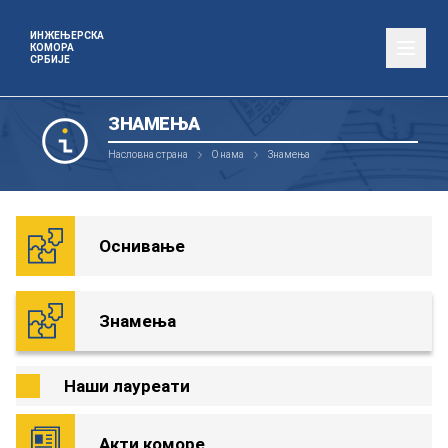
ИНЖЕЊЕРСКА
КОМОРА
СРБИЈЕ
ЗНАМЕЊА
Насловна страна
О нама
Знамења
Оснивање
Знамења
Наши лауреати
Акти коморе