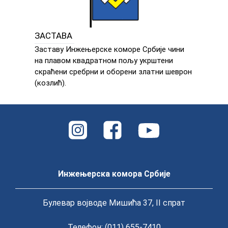
ЗАСТАВА
Заставу Инжењерске коморе Србије чини
на плавом квадратном пољу укрштени
скраћени сребрни и оборени златни шеврон
(козлић).
Инжењерска комора Србије
Булевар војводе Мишића 37, II спрат
Телефон: (011) 655-7410