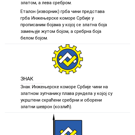
златом, а лева сребром.
Еталон (изворник) грба чини представа
грба Инжењерске коморе Србије у
прописаним бојама у којој се златна боја
замењује жутом бојом, а сребрна боја
белом бојом.
ЗНАК
Знак Инжењерске коморе Србије чини на
златном зупчанику плава рундела у којој су
укрштени скраћени сребрни и оборени
златни шеврон (козлић).