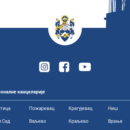
оналне канцеларије
тица
Пожаревац
Крагујевац
Ниш
 Сад
Ваљево
Краљево
Врање