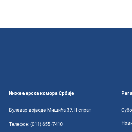
Инжењерска комора Србије
Реги
Булевар војводе Мишића 37, II спрат
Субо
Нови
Телефон: (011) 655-7410