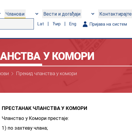
Чланови
Вести и догађаји
Контактирајте
|
|
Lat
Ћир
Eng
Пријава на систем
АНСТВА У КОМОРИ
нови
Прекид чланства у комори
ПРЕСТАНАК ЧЛАНСТВА У КОМОРИ
Чланство у Комори престаје:
1) по захтеву члана;