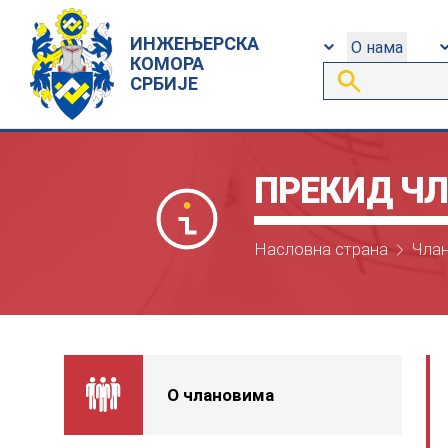
ИНЖЕЊЕРСКА
О нама
КОМОРА
СРБИЈЕ
ПРЕКИД ЧЛ
Насловна страна
Чла
О члановима