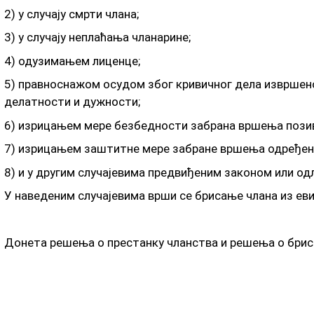
2) у случају смрти члана;
3) у случају неплаћања чланарине;
4) одузимањем лиценце;
5) правноснажом осудом због кривичног дела извршен
делатности и дужности;
6) изрицањем мере безбедности забрана вршења позив
7) изрицањем заштитне мере забране вршења одређен
8) и у другим случајевима предвиђеним законом или од
У наведеним случајевима врши се брисање члана из ев
Донета решења о престанку чланства и решења о брис