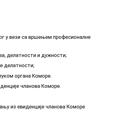
ог у вези са вршењем професионалне
а, делатности и дужности;
е делатности;
луком органа Коморе.
иденције чланова Коморе.
ању из евиденције чланова Коморе