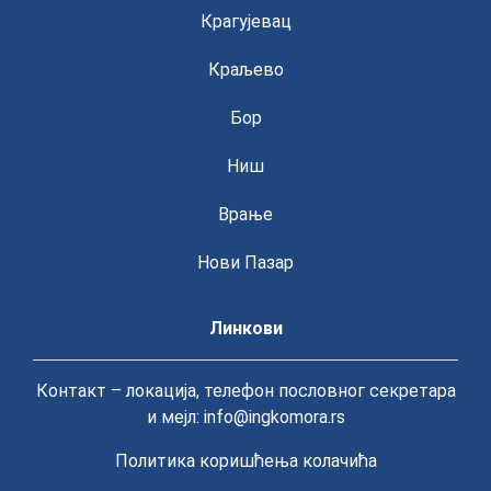
Крагујевац
Краљево
Бор
Ниш
Врање
Нови Пазар
Линкови
Контакт – локација, телефон пословног секретара
и мејл: info@ingkomora.rs
Политика коришћења колачића