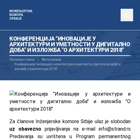
ИНЖЕЊЕРСКА
КОМОРА
СРБИЈЕ
КОНФЕРЕНЦИЈА "ИНОВАЦИЈЕ У
АРХИТЕКТУРИ И УМЕТНОСТИ У ДИГИТАЛНО
ДОБА" И ИЗЛОЖБА "О АРХИТЕКТУРИ 2018"
Насловна страна
Вести архива
Конференција "иновације у архитектури и уметности у дигитално доба" и
изложба "о архитектури 2018"
Za članove Inženjerske komore Srbije ulaz je slobodan
uz obavezno
prijavljivanje na e-mail
info@strand.rs
Predavanja su uvrštena u Program permanentnog