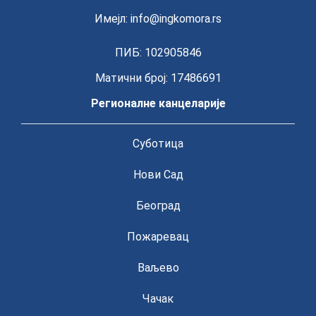
Имејл:
info@ingkomora.rs
ПИБ: 102905846
Матични број: 17486691
Регионалне канцеларије
Суботица
Нови Сад
Београд
Пожаревац
Ваљево
Чачак