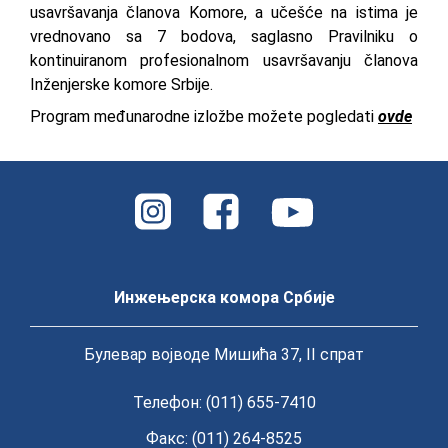
usavršavanja članova Komore, a učešće na istima je
vrednovano sa 7 bodova, saglasno Pravilniku o
kontinuiranom profesionalnom usavršavanju članova
Inženjerske komore Srbije.
Program međunarodne izložbe možete pogledati
ovde
Инжењерска комора Србије
Булевар војводе Мишића 37, II спрат
Телефон: (011) 655-7410
Факс: (011) 264-8525