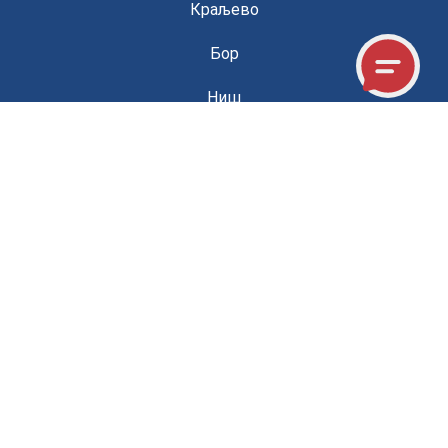
Краљево
Бор
Ниш
Врање
Нови Пазар
Линкови
Контакт – локација, телефон пословног секретара
и мејл: info@ingkomora.rs
Политика коришћења колачића
Политика приватности – заштита личних података