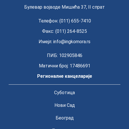
Булевар војводе Мишића 37, II спрат
Телефон: (011) 655-7410
Факс: (011) 264-8525
Имејл:
info@ingkomora.rs
ПИБ: 102905846
Матични број: 17486691
Регионалне канцеларије
Суботица
Нови Сад
Београд