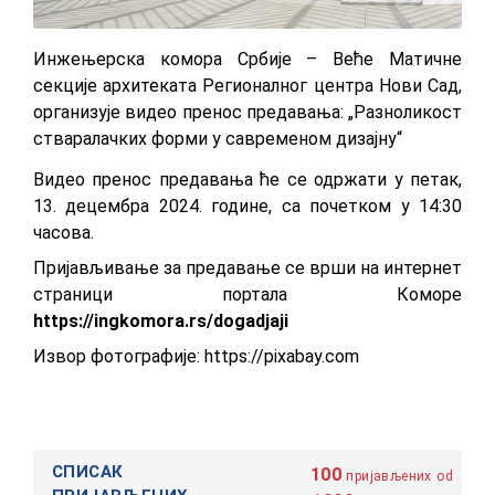
Инжењерска комора Србије – Веће Матичне
секције архитеката Регионалног центра Нови Сад,
организује видео пренос предавања: „Разноликост
стваралачких форми у савременом дизајну“
Видео пренос предавања ће се одржати у петак,
13. децембра 2024. године, са почетком у 14:30
часова.
Приjaвљивaњe зa предавање сe врши на интернет
страници портала Коморе
https://ingkomora.rs/dogadjaji
Извор фотографије:
https://pixabay.com
СПИСАК
100
пријављених
od