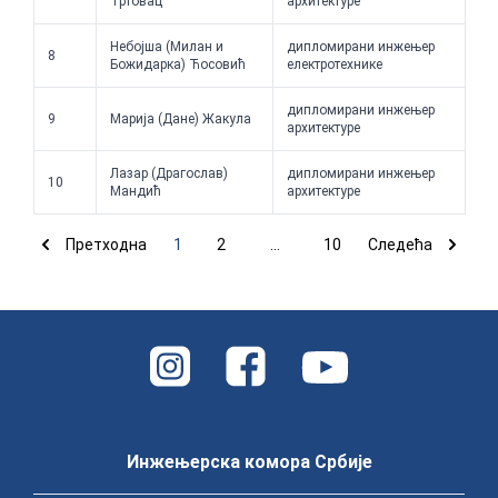
Тртовац
архитектуре
Небојша (Милан и
дипломирани инжењер
8
Божидарка) Ћосовић
електротехнике
дипломирани инжењер
9
Марија (Дане) Жакула
архитектуре
Лазар (Драгослав)
дипломирани инжењер
10
Мандић
архитектуре
Претходна
1
2
...
10
Следећа
Инжењерска комора Србије