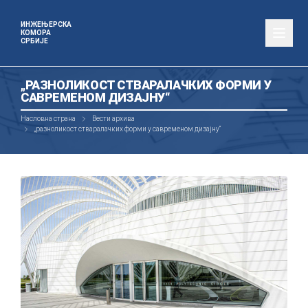
ИНЖЕЊЕРСКА
КОМОРА
СРБИЈЕ
„РАЗНОЛИКОСТ СТВАРАЛАЧКИХ ФОРМИ У
САВРЕМЕНОМ ДИЗАЈНУ“
Насловна страна
Вести архива
„разноликост стваралачких форми у савременом дизајну“