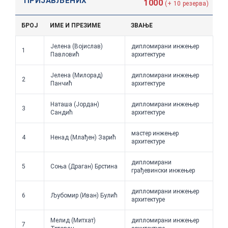
ПРИЈАВЉЕНИХ
1000
(+ 10 резерва)
БРОЈ
ИМЕ И ПРЕЗИМЕ
ЗВАЊЕ
Јелена (Војислав)
дипломирани инжењер
1
Павловић
архитектуре
Јелена (Милорад)
дипломирани инжењер
2
Панчић
архитектуре
Наташа (Јордан)
дипломирани инжењер
3
Сандић
архитектуре
мастер инжењер
4
Ненад (Млађен) Зарић
архитектуре
дипломирани
5
Соња (Драган) Брстина
грађевински инжењер
дипломирани инжењер
6
Љубомир (Иван) Булић
архитектуре
Мелид (Митхат)
дипломирани инжењер
7