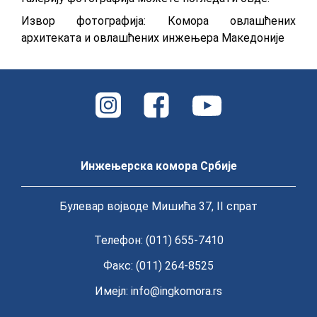
Извор фотографија: Комора овлашћених
архитеката и овлашћених инжењера Македоније
Инжењерска комора Србије
Булевар војводе Мишића 37, II спрат
Телефон: (011) 655-7410
Факс: (011) 264-8525
Имејл:
info@ingkomora.rs