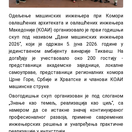
Одељење машинских инжењера при Комори
овлашћених архитеката и овлашћених инжењера
Македоније (КОАИ) организовало је први годишњи
скуп под називом „Дани машинских инжењера
2026“, који је одржан 5. јуна 2026. године у
јединственом амбијенту винарије Тиквеш. На
догађају је учествовало око 200 гостију -
представници академске заједнице, локалне
самоуправе, представници регионалних комора
Црне Горе, Србије и Хрватске и чланови КОАИ
машинске струке.
Овогодишњи скуп организован је под слоганом
„Знање као темељ, реализација као циљ“, са
намером да се истакне значај континуираног
професионалног развоја, примене савремених
инжењерских решења и унапређења практичне
реализације у индустрији.