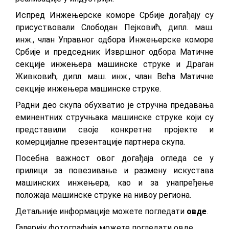
Испред Инжењерске коморе Србије догађају су
присуствовали Слободан Пејковић, дипл. маш.
инж., члан Управног одбора Инжењерске коморе
Србије и председник Извршног одбора Матичне
секције инжењера машинске струке и Драган
Живковић, дипл. маш. инж., члан Већа Матичне
секције инжењера машинске струке.
Радни део скупа обухватио је стручна предавања
еминентних стручњака машинске струке који су
представили своје конкретне пројекте и
комерцијалне презентације партнера скупа.
Посебна важност овог догађаја огледа се у
прилици за повезивање и размену искустава
машинских инжењера, као и за унапређење
положаја машинске струке на нивоу региона.
Детаљније информације можете погледати
овде
.
Галерију фотографија можете погледати
овде.