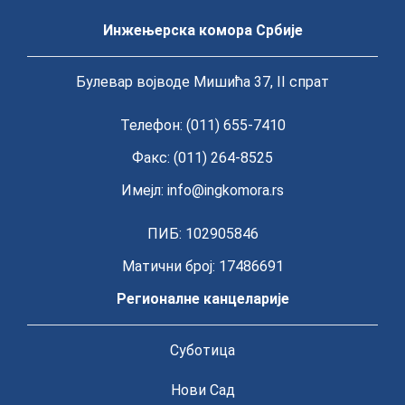
Инжењерска комора Србије
Булевар војводе Мишића 37, II спрат
Телефон: (011) 655-7410
Факс: (011) 264-8525
Имејл:
info@ingkomora.rs
ПИБ: 102905846
Матични број: 17486691
Регионалне канцеларије
Суботица
Нови Сад