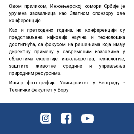
Овом приликом, Инжењерској комори Србије је
уручена захвалница као Златном спонзору ове
конференције.
Као и претходних година, на конференцији су
представљена најновија научна и технолошка
достигнућа, са фокусом на решењима која имају
директну примену у савременим изазовима у
областима екологије, инжењерства, технологије,
заштите животне средине и управљања
природним ресурсима.
Извор фотографије: Универзитет у Београду -
Технички факултет у Бору