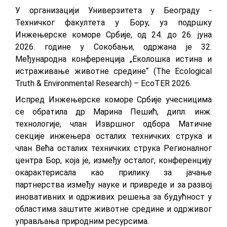
У организацији Универзитета у Београду -
Техничког факултета у Бору, уз подршку
Инжењерске коморе Србије, од 24. до 26. јуна
2026. године у Сокобањи, одржана је 32.
Међународна конференција „Еколошка истина и
истраживање животне средине“ (The Ecological
Truth & Environmental Research) – EcoTER 2026.
Испред Инжењерске коморе Србије учесницима
се обратила др Маринa Пешић, дипл. инж.
технологије, члан Извршног одбора Матичне
секције инжењера осталих техничких струка и
члан Већа осталих техничких струка Регионалног
центра Бор, која је, између осталог, конференцију
окарактерисала као прилику за јачање
партнерства између науке и привреде и за развој
иновативних и одрживих решења за будућност у
областима заштите животне средине и одрживог
управљања природним ресурсима.