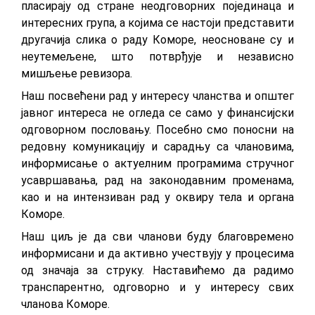
пласирају од стране неодговорних појединаца и
интересних група, а којима се настоји представити
другачија слика о раду Коморе, неосноване су и
неутемељене, што потврђује и независно
мишљење ревизора.
Наш посвећени рад у интересу чланства и општег
јавног интереса не огледа се само у финансијски
одговорном пословању. Посебно смо поносни на
редовну комуникацију и сарадњу са члановима,
информисање о актуелним програмима стручног
усавршавања, рад на законодавним променама,
као и на интензиван рад у оквиру тела и органа
Коморе.
Наш циљ је да сви чланови буду благовремено
информисани и да активно учествују у процесима
од значаја за струку. Наставићемо да радимо
транспарентно, одговорно и у интересу свих
чланова Коморе.