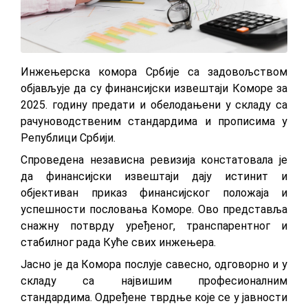
Инжењерска комора Србије са задовољством
објављује да су финансијски извештаји Коморе за
2025. годину предати и обелодањени у складу са
рачуноводственим стандардима и прописима у
Републици Србији.
Спроведена независна ревизија констатовала је
да финансијски извештаји дају истинит и
објективан приказ финансијског положаја и
успешности пословања Коморе. Ово представља
снажну потврду уређеног, транспарентног и
стабилног рада Куће свих инжењера.
Јасно је да Комора послује савесно, одговорно и у
складу са највишим професионалним
стандардима. Одређене тврдње које се у јавности