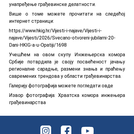
унапређење грађевинске делатности.
Више о томе можете прочитати на следећој
интернет страници:
https://www.hkig.hr/Vijesti-i-najave/Vijesti-i-
najave/Vijesti/2026/Svecano-otvoreni-jubilarni-20-
Dani-HKIG-a-u-Opatiji/1698
Учешћем на овом скупу Инжењерска комора
Србије потврдила је своју посвећеност јачању
регионалне сарадње, размени знања и праћењу
савремених трендова у области грађевинарства.
Галерију фотографија можете погледати
овде
Извор фотографија: Хрватска комора инжењера
грађевинарства