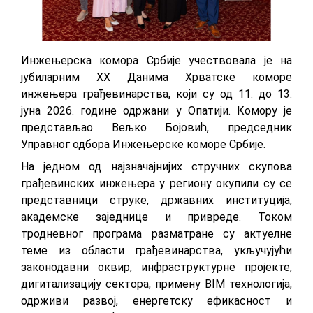
Инжењерска комора Србије учествовала је на
јубиларним XX Данима Хрватске коморе
инжењера грађевинарства, који су од 11. до 13.
јуна 2026. године одржани у Опатији. Комору је
представљао Вељко Бојовић, председник
Управног одбора Инжењерске коморе Србије.
На једном од најзначајнијих стручних скупова
грађевинских инжењера у региону окупили су се
представници струке, државних институција,
академске заједнице и привреде. Током
тродневног програма разматране су актуелне
теме из области грађевинарства, укључујући
законодавни оквир, инфраструктурне пројекте,
дигитализацију сектора, примену BIM технологија,
одрживи развој, енергетску ефикасност и