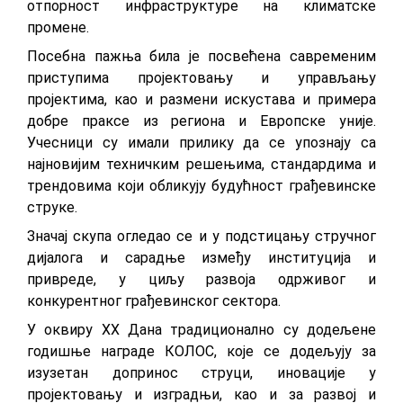
отпорност инфраструктуре на климатске
промене.
Посебна пажња била је посвећена савременим
приступима пројектовању и управљању
пројектима, као и размени искустава и примера
добре праксе из региона и Европске уније.
Учесници су имали прилику да се упознају са
најновијим техничким решењима, стандардима и
трендовима који обликују будућност грађевинске
струке.
Значај скупа огледао се и у подстицању стручног
дијалога и сарадње између институција и
привреде, у циљу развоја одрживог и
конкурентног грађевинског сектора.
У оквиру XX Дана традиционално су додељене
годишње награде КОЛОС, које се додељују за
изузетан допринос струци, иновације у
пројектовању и изградњи, као и за развој и