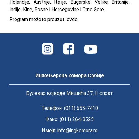
Holandije, Austrije, Italije, Bugarske, Velike Britanije,
Indije, Kine, Bosne i Hercegovine i Crne Gore.
Program možete preuzeti
ovde
.
Инжењерска комора Србије
Булевар војводе Мишића 37, II спрат
Телефон: (011) 655-7410
Факс: (011) 264-8525
Имејл:
info@ingkomora.rs