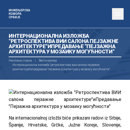
ИНЖЕЊЕРСКА
КОМОРА
СРБИЈЕ
ИНТЕРНАЦИОНАЛНА ИЗЛОЖБА
"РЕТРОСПЕКТИВА ВИИ САЛОНА ПЕЈЗАЖНЕ
АРХИТЕКТУРЕ"ИПРЕДАВАЊЕ "ПЕЈЗАЖНА
АРХИТЕКТУРА У МОЗАИКУ МОГУЋНОСТИ"
Насловна страна
Вести архива
Интернационална изложба "ретроспектива вии салона пејзажне
архитектуре"ипредавање "пејзажна архитектура у мозаику могућности"
Na internacionalnoj izložbi biće prikazani radovi iz Srbije,
Španije, Hrvatske, Grčke, Južne Koreje, Slovenije,