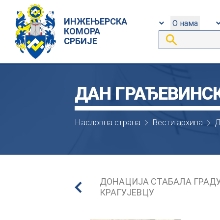
ИНЖЕЊЕРСКА
О нама
КОМОРА
СРБИЈЕ
ДАН ГРАЂЕВИНСК
Насловна страна
Вести архива
Д
ДОНАЦИЈА СТАБАЛА ГРАД
КРАГУЈЕВЦУ