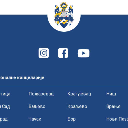
оналне канцеларије
тица
Пожаревац
Крагујевац
Ниш
 Сад
Ваљево
Краљево
Врање
рад
Чачак
Бор
Нови Паз