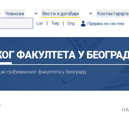
Чланови
Вести и догађаји
Контактирајте
|
|
Lat
Ћир
Eng
Пријава на систем
ОГ ФАКУЛТЕТА У БЕОГРА
ан грађевинског факултета у београду
У
НА