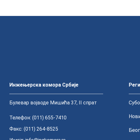
Инжењерска комора Србије
Реги
Булевар војводе Мишића 37, II спрат
Субо
Нови
Телефон: (011) 655-7410
Факс: (011) 264-8525
Беог