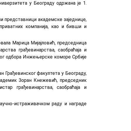
иверзитета у Београду одржана је 1.
или представници академске заједнице,
 приватних компанија, као и бивши и
вала Марица Мијајловић, председница
рства грађевинарства, саобраћаја и
вног одбора Инжењерске коморе Србије
н Грађевинског факултета у Београду,
академик Зоран Кнежевић, председник
стар грађевинарства, саобраћаја и
аучно-истраживачком раду и награде