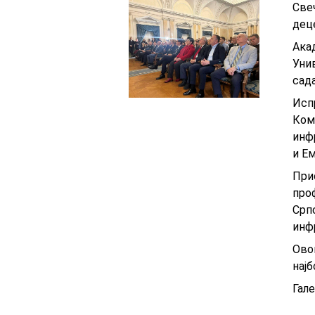
Све
дец
Ака
Уни
сад
Исп
Ком
инф
и Е
При
про
Срп
инфр
Ово
нај
Гал