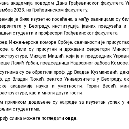
чана академија поводом Дана Грађевинског факултета Ун
ембра 2023. на Грађевинском факултету.
демија је била изузетно посећена, а међу званицама су б
верзитета у Београду, институција, јавних предузећа и
ашњи студенти и професори Грађевинског факултета.
ред Инжењерске коморе Србије, свечаности је присуство
оре, а били су присутни и држaвни сeкрeтaри Министа
раструктуре, Михајло Мишић, који је и председник Упра
меше Лалић Урбан, председница Надзорног одбора Коморе.
сутнима су се обратили проф. др Владан Кузмановић, дека
ф. др Владан Ђокић, ректор Универзитета у Београду, 
ске академије наука и уметности, Горан Весић, мини
аструктуре, као и многи други гости.
м приликом додељене су награде за изузетан успех у н
бољим студентима.
ерију слика можете погледати
овде
.