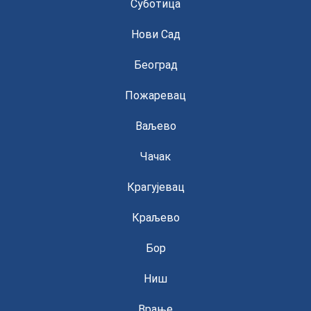
Суботица
Нови Сад
Београд
Пожаревац
Ваљево
Чачак
Крагујевац
Краљево
Бор
Ниш
Врање