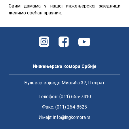
Свим дамама у нашој инжењерској заједници
желимо срећан празник.
Инжењерска комора Србије
Булевар војводе Мишића 37, II спрат
Телефон: (011) 655-7410
Факс: (011) 264-8525
Имејл:
info@ingkomora.rs