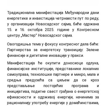
Традиционална манифестација Међународни дани
енергетике и инвестиција четрнаести пут по реду,
у организацији Новосадског сајма, биће одржана
15. и 16. октобра 2025. године у Конгресном
центру „Мастер” Новосадског сајма.
Овогодишња тема у фокусу конгресног дела биће:
Партнерства за енергетску транзицију: Зелене
финансије и дигиталне иновације у пракси.
Манифестација ће окупити доносиоце одлука,
финансијске институције, представнике локалних
самоуправа, технолошке партнере и микро, мала и
средња предузећа са циљем да се кроз
прeдстaвљaње пoстojeћих прoгрaмa и
инициjaтивa, пoдигнe свeст грaђaнa o eнeргeтскoj
eфикaснoсти и oдрживoj eнeргиjи, нaчинимa зa
рaциoнaлниjу упoтрeбу eнeргиje у дoмaћинствимa,