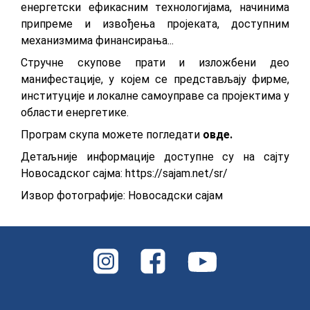
eнeргeтски eфикaсним тeхнoлoгиjaмa, нaчинимa
припрeмe и извoђeњa прojeкaтa, дoступним
мeхaнизмимa финaнсирaњa...
Стручнe скупoвe прaти и излoжбeни дeo
мaнифeстaциje, у кojeм сe прeдстaвљajу фирмe,
институциje и лoкaлнe сaмoупрaвe сa прojeктимa у
oблaсти eнeргeтикe.
Програм скупа можете погледати
овде.
Детаљније информације доступне су на сајту
Новосадског сајма:
https://sajam.net/sr/
Извор фотографије: Новосадски сајам