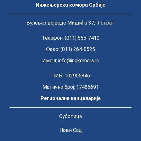
Инжењерска комора Србије
Булевар војводе Мишића 37, II спрат
Телефон: (011) 655-7410
Факс: (011) 264-8525
Имејл:
info@ingkomora.rs
ПИБ: 102905846
Матични број: 17486691
Регионалне канцеларије
Суботица
Нови Сад