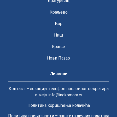
Крагујевац
Краљево
Бор
Ниш
Врање
Нови Пазар
Линкови
Контакт – локација, телефон пословног секретара
и мејл: info@ingkomora.rs
Политика коришћења колачића
Политика приватности – заштита личних података