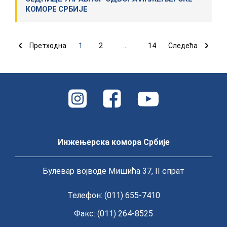
КOМOРE СРБИJE
Претходна
1
2
...
14
Следећа
Инжењерска комора Србије
Булевар војводе Мишића 37, II спрат
Телефон: (011) 655-7410
Факс: (011) 264-8525