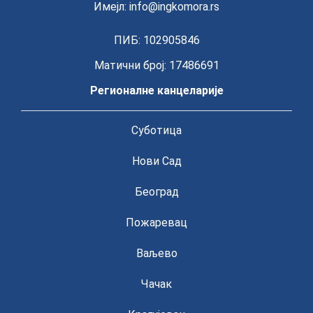
Имејл:
info@ingkomora.rs
ПИБ: 102905846
Матични број: 17486691
Регионалне канцеларије
Суботица
Нови Сад
Београд
Пожаревац
Ваљево
Чачак