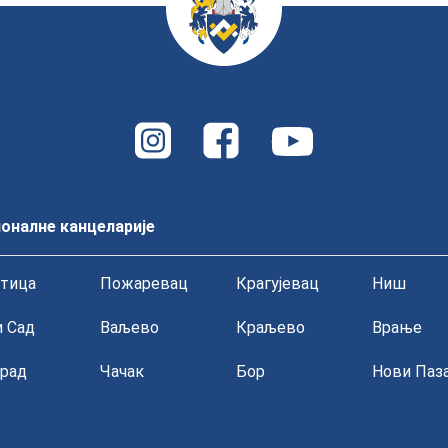
оналне канцеларије
тица
Пожаревац
Крагујевац
Ниш
 Сад
Ваљево
Краљево
Врање
рад
Чачак
Бор
Нови Паз