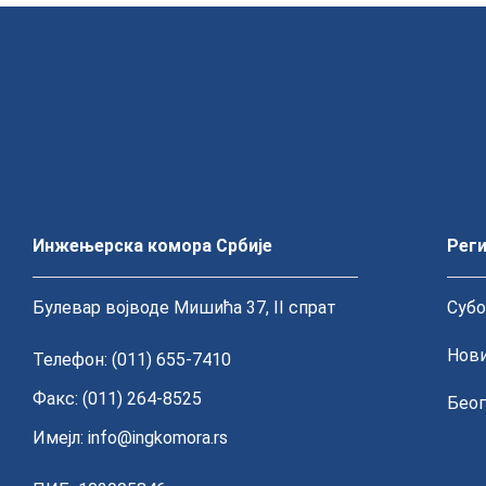
Инжењерска комора Србије
Реги
Булевар војводе Мишића 37, II спрат
Субо
Нови
Телефон: (011) 655-7410
Факс: (011) 264-8525
Беог
Имејл:
info@ingkomora.rs