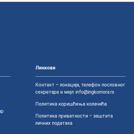
Линкови
Контакт – локација, телефон пословног
секретара и мејл: info@ingkomora.rs
Политика коришћења колачића
ар
Политика приватности – заштита
личних података