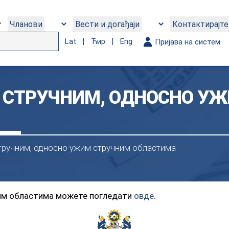
Чланови
Вести и догађаји
Контактирајте
|
|
Lat
Ћир
Eng
Пријава на систем
 СТРУЧНИМ, ОДНОСНО У
тручним, односно ужим стручним областима
ним областима можете погледати
овде
.