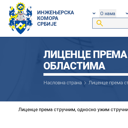
ИНЖЕЊЕРСКА
О нама
КОМОРА
СРБИЈЕ
ЛИЦЕНЦЕ ПРЕМА
ОБЛАСТИМА
Насловна страна
Лиценце према с
Лиценце према стручним, односно ужим струч