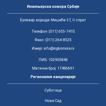
Инжењерска комора Србије
Булевар војводе Мишића 37, II спрат
Телефон: (011) 655-7410
Факс: (011) 264-8525
Имејл:
info@ingkomora.rs
ПИБ: 102905846
Матични број: 17486691
Регионалне канцеларије
Суботица
Нови Сад